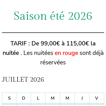
Saison été 2026
TARIF : De 99,00€ à 115,00€ la
nuitée
. Les nuitées
en rouge
sont déjà
réservées
JUILLET 2026
S
D
L
M
M
J
V