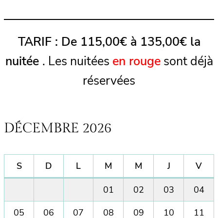
TARIF : De 115,00€ à 135,00€ la
nuitée
. Les nuitées
en rouge
sont déjà
réservées
DÉCEMBRE 2026
S
D
L
M
M
J
V
01
02
03
04
05
06
07
08
09
10
11